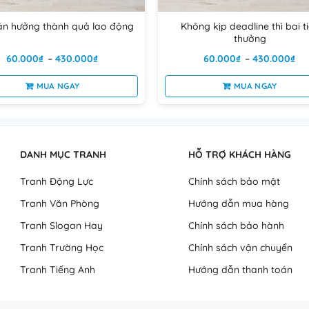
được
được
chọn
chọn
ận hưởng thành quả lao động
Không kịp deadline thì bai t
trên
trên
thưởng
trang
trang
Khoảng
Kh
60.000
₫
–
430.000
₫
60.000
₫
–
430.000
₫
giá:
giá
sản
sản
từ
từ
phẩm
phẩm
MUA NGAY
60.000₫
MUA NGAY
60
đến
đế
Sản
Sản
430.000₫
43
phẩm
phẩm
này
này
có
có
DANH MỤC TRANH
HỖ TRỢ KHÁCH HÀNG
nhiều
nhiều
Tranh Động Lực
Chính sách bảo mật
biến
biến
thể.
thể.
Tranh Văn Phòng
Hướng dẫn mua hàng
Các
Các
Tranh Slogan Hay
Chính sách bảo hành
tùy
tùy
chọn
chọn
Tranh Trường Học
Chính sách vận chuyển
có
có
Tranh Tiếng Anh
Hướng dẫn thanh toán
thể
thể
được
được