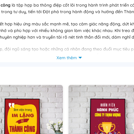
 công
là tập hợp ba thông điệp cốt lõi trong hành trình phát triển 
 trong tư duy, tiến tới Đột phá trong hành động và hướng đến Thà
i kết hợp hiệu ứng màu sắc mạnh mẽ, tạo cảm giác năng động, dứt k
i nhớ và phù hợp với nhiều không gian làm việc khác nhau. Khi treo
huyên nghiệp hơn và truyền tải rõ nét tinh thần đổi mới, dám nghĩ
up, đội ngũ sáng tạo hoặc những cá nhân đang theo đuổi mục tiêu p
duy trì tinh thần tích cực và định hướng tư duy mỗi ngày trong công
Xem thêm
 nhau chúng ta là đại dương
c phá thành công
phá – Thành công là lựa chọn lý tưởng để tạo điểm nhấn cho không 
điệp tích cực cho văn phòng hoặc doanh nghiệp, hãy liên hệ
Tranh
VỀ CÔNG NGHỆ IN TRANH TẠI XƯỞNG IN T