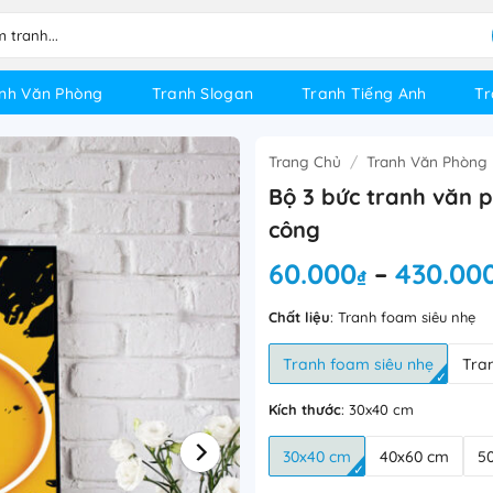
nh Văn Phòng
Tranh Slogan
Tranh Tiếng Anh
Tr
Trang Chủ
/
Tranh Văn Phòng
Bộ 3 bức tranh văn 
công
60.000
430.00
–
₫
Chất liệu
:
Tranh foam siêu nhẹ
Tranh foam siêu nhẹ
Tra
Kích thước
:
30x40 cm
30x40 cm
40x60 cm
5