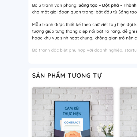
Bộ 3 tranh văn phòng:
Sáng tạo – Đột phá – Thành
cho một giai đoạn quan trọng: bắt đầu từ Sáng tạo
Mẫu tranh được thiết kế theo chữ viết tay hiện đạ
tượng giúp từng thông điệp nổi bật rõ ràng, dễ gh
hoặc khu vực sinh hoạt chung, không gian trở nên c
Bộ tranh đặc biệt phù hợp với doanh nghiệp, start
trí văn phòng
mà còn là công cụ tạo động lực, giúp 
Tham khảo thêm mẫu tranh:
SẢN PHẨM TƯƠNG TỰ
Làm việc trong im lặng để thành công lên tiếng
Riêng rẽ mỗi chúng ta chỉ là một giọt nước, cùng
Làm việc siêng năng, không ngừng sáng tạo, bứ
Kết lại, bộ 3 bức tranh văn phòng: Sáng tạo – Đột 
dài. Nếu bạn đang tìm bộ tranh decor mang thông 
chất liệu phù hợp.
GIỚI THIỆU 