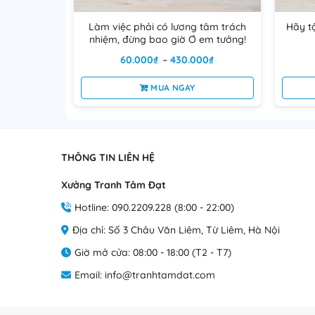
được
chọn
Làm việc phải có lương tâm trách
Hãy t
trên
nhiệm, đừng bao giờ Ơ em tưởng!
trang
Khoảng
60.000
₫
–
430.000
₫
giá:
sản
từ
phẩm
MUA NGAY
60.000₫
đến
Sản
430.000₫
phẩm
này
có
THÔNG TIN LIÊN HỆ
nhiều
Xưởng Tranh Tâm Đạt
biến
thể.
Hotline: 090.2209.228 (8:00 - 22:00)
Các
Địa chỉ: Số 3 Châu Văn Liêm, Từ Liêm, Hà Nội
tùy
chọn
Giờ mở cửa: 08:00 - 18:00 (T2 - T7)
có
Email: info@tranhtamdat.com
thể
được