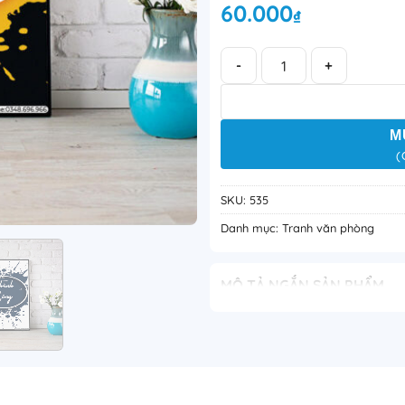
60.000
₫
Bộ 3 bức tranh văn phòng: Sá
M
(
SKU:
535
Danh mục:
Tranh văn phòng
MÔ TẢ NGẮN SẢN PHẨM
Bộ 3 tranh văn phòng: Sáng tạ
hứng mạnh mẽ, giúp khơi dậy t
chinh phục mục tiêu trong môi 
bật, phù hợp treo tại văn ph
sáng tạo.