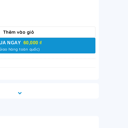
ng tạo - Đột phá - Thành công số lượng
Thêm vào giỏ
UA NGAY
60,000 ₫
Giao hàng toàn quốc)
o – Đột phá – Thành công là bộ tranh truyền cảm
ư duy đổi mới, tinh thần bứt phá và khát vọng
trường làm việc. Thiết kế hiện đại, màu sắc nổi
òng, phòng họp, phòng lãnh đạo hoặc không gian