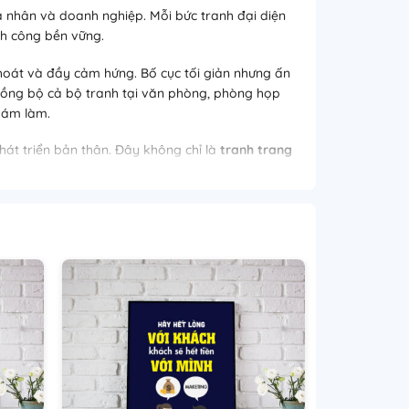
cá nhân và doanh nghiệp. Mỗi bức tranh đại diện
nh công bền vững.
hoát và đầy cảm hứng. Bố cục tối giản nhưng ấn
 đồng bộ cả bộ tranh tại văn phòng, phòng họp
 dám làm.
hát triển bản thân. Đây không chỉ là
tranh trang
 việc.
gian làm việc và truyền cảm hứng phát triển lâu
TamDat.com
để được tư vấn chi tiết về kích thước,
RANH TÂM ĐẠT