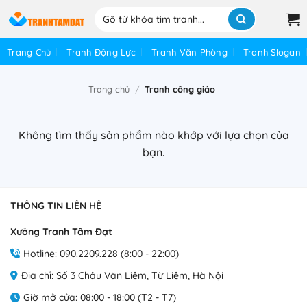
Bỏ
Tìm
qua
kiếm:
nội
Trang Chủ
Tranh Động Lực
Tranh Văn Phòng
Tranh Slogan
dung
Trang chủ
/
Tranh công giáo
Không tìm thấy sản phẩm nào khớp với lựa chọn của
bạn.
THÔNG TIN LIÊN HỆ
Xưởng Tranh Tâm Đạt
Hotline: 090.2209.228 (8:00 - 22:00)
Địa chỉ: Số 3 Châu Văn Liêm, Từ Liêm, Hà Nội
Giờ mở cửa: 08:00 - 18:00 (T2 - T7)