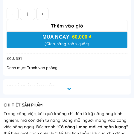
Có năng lượng mới có ngân lượng số lượng
Thêm vào giỏ
MUA NGAY
60,000 ₫
(Giao hàng toàn quốc)
SKU:
581
Danh mục:
Tranh văn phòng
MÔ TẢ NGẮN SẢN PHẨM
Tranh “Có năng lượng mới có ngân lượng” là mẫu tranh văn
phòng mang thông điệp hiện đại về tinh thần làm việc tích
CHI TIẾT SẢN PHẨM
cực và hiệu suất cá nhân. Nội dung ngắn gọn, dễ nhớ, phù
Trong công việc, kết quả không chỉ đến từ kỹ năng hay kinh
hợp treo tại văn phòng, không gian làm việc chung hoặc
nghiệm, mà còn đến từ năng lượng mỗi người mang vào công
khu vực kinh doanh do Tranh Tâm Đạt phát triển.
việc hằng ngày. Bức tranh
“
Có năng lượng mới có ngân lượng
”
thể hiện một cách nhìn thực tế: khi tinh thần tích cực, chủ động