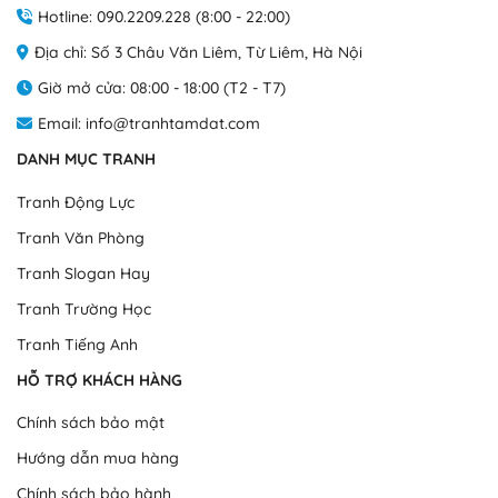
thể.
thể.
Hotline: 090.2209.228 (8:00 - 22:00)
Các
Các
Địa chỉ: Số 3 Châu Văn Liêm, Từ Liêm, Hà Nội
tùy
tùy
chọn
chọn
Giờ mở cửa: 08:00 - 18:00 (T2 - T7)
có
có
Email: info@tranhtamdat.com
thể
thể
được
được
DANH MỤC TRANH
chọn
chọn
trên
trên
Tranh Động Lực
trang
trang
Tranh Văn Phòng
sản
sản
phẩm
phẩm
Tranh Slogan Hay
Tranh Trường Học
Tranh Tiếng Anh
HỖ TRỢ KHÁCH HÀNG
Chính sách bảo mật
Tranh foam khung composite
Hướng dẫn mua hàng
Khung tranh
: Làm từ nhựa Composite, có độ cao 2.5cm, độ dày
Chính sách bảo hành