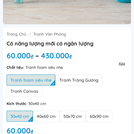
Trang Chủ
/
Tranh Văn Phòng
Có năng lượng mới có ngân lượng
Khoảng
60.000
430.000
–
₫
₫
giá:
Xóa
từ
Chất liệu
:
Tranh foam siêu nhẹ
60.000₫
Tranh foam siêu nhẹ
Tranh Tráng Gương
đến
430.000₫
Tranh Canvas
Kích thước
:
30x40 cm
30x40 cm
40x60 cm
50x70 cm
60x90 cm
60.000
₫