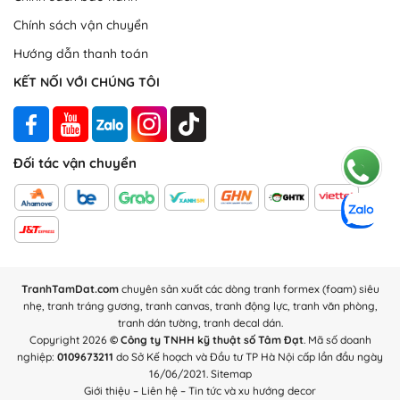
viền 0.5cm, giúp bảo vệ bức tranh với khả năng chịu lực, chống
Chính sách vận chuyển
trầy xước và chịu nhiệt rất tốt.
Hướng dẫn thanh toán
KẾT NỐI VỚI CHÚNG TÔI
Đối tác vận chuyển
TranhTamDat.com
chuyên sản xuất các dòng tranh formex (foam) siêu
nhẹ, tranh tráng gương, tranh canvas, tranh động lực, tranh văn phòng,
tranh dán tường, tranh decal dán.
Copyright 2026
© Công ty TNHH kỹ thuật số Tâm Đạt
. Mã số doanh
nghiệp:
0109673211
do Sở Kế hoạch và Đầu tư TP Hà Nội cấp lần đầu ngày
16/06/2021.
Sitemap
Thành phẩm tranh foam/formex tại xưởng tranh Tâm Đạt
Giới thiệu
–
Liên hệ
–
Tin tức và xu hướng decor