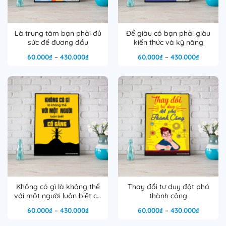
Là trung tâm bạn phải đủ
Để giàu có bạn phải giàu
sức để đương đầu
kiến thức và kỹ năng
Khoảng
Khoảng
60.000
₫
–
430.000
₫
60.000
₫
–
430.000
₫
giá:
giá:
từ
từ
60.000₫
60.000₫
đến
đến
430.000₫
430.000
Không có gì là không thể
Thay đổi tư duy đột phá
với một người luôn biết cố
thành công
gắng
Khoảng
Khoảng
60.000
₫
–
430.000
₫
60.000
₫
–
430.000
₫
giá:
giá:
từ
từ