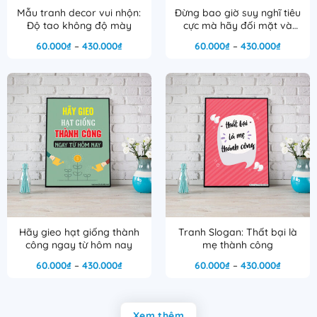
Mẫu tranh decor vui nhộn:
Đừng bao giờ suy nghĩ tiêu
Độ tao không độ mày
cực mà hãy đối mặt và
hướng về phía trước
Khoảng
Khoảng
60.000
₫
–
430.000
₫
60.000
₫
–
430.000
₫
giá:
giá:
từ
từ
60.000₫
60.000₫
đến
đến
430.000₫
430.000
Hãy gieo hạt giống thành
Tranh Slogan: Thất bại là
công ngay từ hôm nay
mẹ thành công
Khoảng
Khoảng
60.000
₫
–
430.000
₫
60.000
₫
–
430.000
₫
giá:
giá:
từ
từ
60.000₫
60.000₫
đến
đến
430.000₫
430.000
Xem thêm