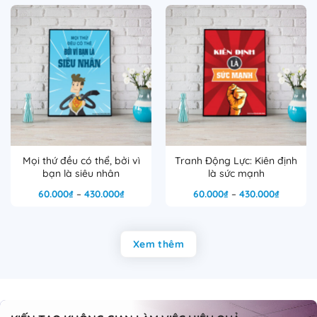
60.000₫
60.000₫
đến
đến
430.000₫
430.000
Mọi thứ đều có thể, bởi vì
Tranh Động Lực: Kiên định
bạn là siêu nhân
là sức mạnh
Khoảng
Khoảng
60.000
₫
–
430.000
₫
60.000
₫
–
430.000
₫
giá:
giá:
từ
từ
60.000₫
60.000₫
đến
đến
430.000₫
430.000
Xem thêm