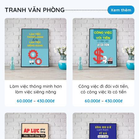
TRANH VĂN PHÒNG
Xem thêm
Làm việc thông minh hơn
Công việc đi đôi với tiền,
làm việc siêng năng
có công việc là có tiền
Khoảng
Khoảng
60.000
₫
–
430.000
₫
60.000
₫
–
430.000
₫
giá:
giá:
từ
từ
60.000₫
60.000₫
đến
đến
430.000₫
430.000