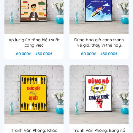
Áp lực giúp tăng hiệu suất
Đừng bao giờ cạnh tranh
công việc
về giá, thay vì thế hãy
cạnh tranh về dịch vụ & sự
Khoảng
Khoảng
60.000
₫
–
430.000
₫
60.000
₫
–
430.000
₫
đổi mới
giá:
giá:
từ
từ
60.000₫
60.000₫
đến
đến
430.000₫
430.000
Tranh Văn Phòng: Khác
Tranh Văn Phòng: Bùng nổ