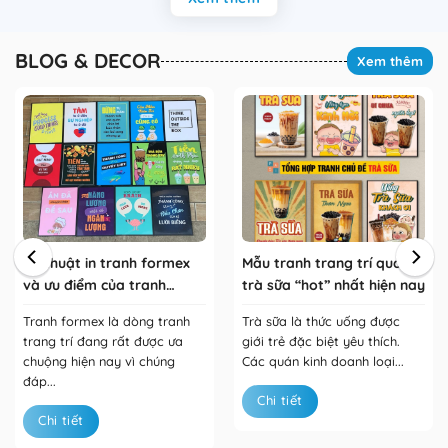
BLOG & DECOR
Xem thêm
Kỹ thuật in tranh formex
Mẫu tranh trang trí quán
và ưu điểm của tranh
trà sữa “hot” nhất hiện nay
formex
Tranh formex là dòng tranh
Trà sữa là thức uống được
trang trí đang rất được ưa
giới trẻ đặc biệt yêu thích.
chuộng hiện nay vì chúng
Các quán kinh doanh loại...
đáp...
Chi tiết
Chi tiết