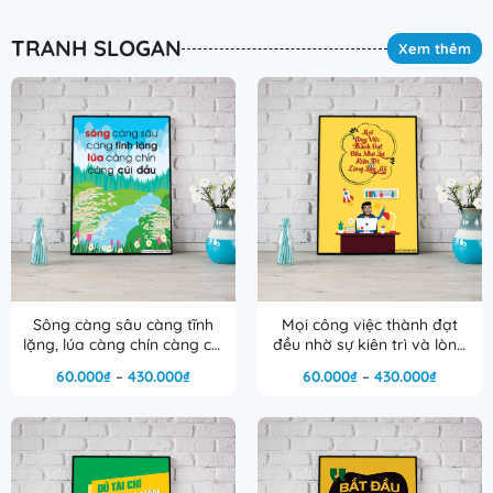
TRANH SLOGAN
Xem thêm
Sông càng sâu càng tĩnh
Mọi công việc thành đạt
lặng, lúa càng chín càng cúi
đều nhờ sự kiên trì và lòng
đầu
say mê
Khoảng
Khoảng
60.000
₫
–
430.000
₫
60.000
₫
–
430.000
₫
giá:
giá:
từ
từ
60.000₫
60.000₫
đến
đến
430.000₫
430.000