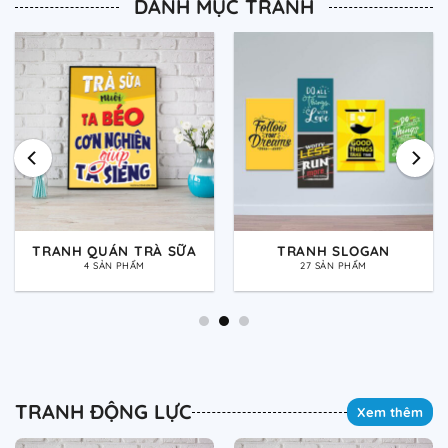
DANH MỤC TRANH
TRANH TRƯỜNG HỌC
TRANH VĂN PHÒNG
12 SẢN PHẨM
61 SẢN PHẨM
TRANH ĐỘNG LỰC
Xem thêm