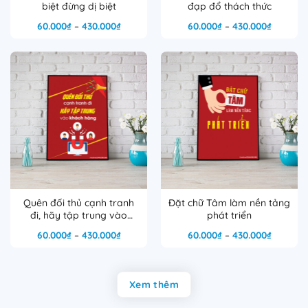
biệt đừng dị biệt
đạp đổ thách thức
Khoảng
Khoảng
60.000
₫
–
430.000
₫
60.000
₫
–
430.000
₫
giá:
giá:
từ
từ
60.000₫
60.000₫
đến
đến
430.000₫
430.000
Quên đối thủ cạnh tranh
Đặt chữ Tâm làm nền tảng
đi, hãy tập trung vào
phát triển
khách hàng
Khoảng
Khoảng
60.000
₫
–
430.000
₫
60.000
₫
–
430.000
₫
giá:
giá:
từ
từ
60.000₫
60.000₫
đến
đến
430.000₫
430.000
Xem thêm