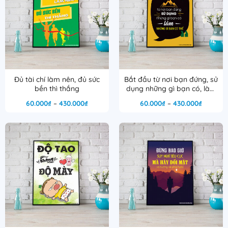
Đủ tài chí làm nên, đủ sức
Bắt đầu từ nơi bạn đứng, sử
bền thì thắng
dụng những gì bạn có, làm
những gì bạn có thể
Khoảng
Khoảng
60.000
₫
–
430.000
₫
60.000
₫
–
430.000
₫
giá:
giá:
từ
từ
60.000₫
60.000₫
đến
đến
430.000₫
430.000