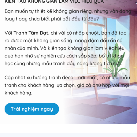
KIẾN TẠO KHÔNG GIAN LÀM VIỆC HIỆU QUẢ
Bạn muốn tự thiết kế không gian riêng, nhưng vẫn đang
loay hoay chưa biết phải bắt đầu từ đâu?
Với
Tranh Tâm Đạt
, chỉ vài cú nhấp chuột, bạn đã tạo
ra được một không gian sống mang đậm dấu ấn cá
nhân của mình. Và kiến tạo không gian làm việc hiệu
quả hơn nhờ sự nghiên cứu cách sắp xếp, bố trí khoa
học cùng những mẫu tranh đầy năng lượng tích cực.
Cập nhật xu hướng tranh decor mới nhất, có nhiều mẫu
tranh cho khách hàng lựa chọn, giá cả phù hợp với mọi
khách hàng.
Trải nghiệm ngay