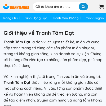
Bỏ
Tìm
qua
kiếm:
nội
Trang Chủ
Tranh Động Lực
Tranh Văn Phòng
Tranh Slogan
dung
Giới thiệu về Tranh Tâm Đạt
Tranh Tâm Đạt
là đơn vị chuyên thiết kế, in ấn và cung
cấp tranh trang trí cùng các sản phẩm in ấn phục vụ
trang trí không gian sống, kinh doanh và sự kiện. Chúng
tôi hướng đến việc tạo ra những sản phẩm đẹp, phù hợp
thực tế sử dụng.
Với kinh nghiệm thực tế trong lĩnh vực in ấn và trang trí,
Tranh Tâm Đạt
thấu hiểu rằng mỗi không gian đều có
một phong cách riêng. Vì vậy, từng sản phẩm được thiết
kế và hoàn thiện không chỉ để treo lên tường, mà còn
để tạo điểm nhấn, truyền cảm hứng và nâng tầm không
gian.