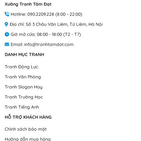
Xưởng Tranh Tâm Đạt
cho tranh không thấm nước, không bị ẩm mốc, rất nhẹ, dễ
biến
biến
dàng lắp đặt và vận chuyển.
thể.
thể.
Hotline: 090.2209.228 (8:00 - 22:00)
Các
Các
Địa chỉ: Số 3 Châu Văn Liêm, Từ Liêm, Hà Nội
tùy
tùy
chọn
chọn
Giờ mở cửa: 08:00 - 18:00 (T2 - T7)
có
có
Email: info@tranhtamdat.com
thể
thể
được
được
DANH MỤC TRANH
chọn
chọn
trên
trên
Tranh Động Lực
trang
trang
Tranh Văn Phòng
sản
sản
phẩm
phẩm
Tranh Slogan Hay
Tranh Trường Học
Tranh Tiếng Anh
HỖ TRỢ KHÁCH HÀNG
Chính sách bảo mật
Tranh foam khung composite
Hướng dẫn mua hàng