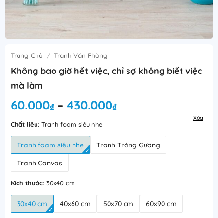
Trang Chủ
/
Tranh Văn Phòng
Không bao giờ hết việc, chỉ sợ không biết việc
mà làm
Khoảng
60.000
430.000
–
₫
₫
giá:
Xóa
từ
Chất liệu
:
Tranh foam siêu nhẹ
60.000₫
Tranh foam siêu nhẹ
Tranh Tráng Gương
đến
430.000₫
Tranh Canvas
Kích thước
:
30x40 cm
30x40 cm
40x60 cm
50x70 cm
60x90 cm