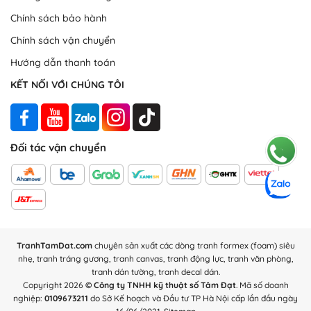
Chính sách bảo hành
Khung tranh
: Làm từ nhựa Composite, có độ cao 2.5cm, độ dày
Chính sách vận chuyển
viền 0.5cm, giúp bảo vệ bức tranh với khả năng chịu lực, chống
trầy xước và chịu nhiệt rất tốt.
Hướng dẫn thanh toán
KẾT NỐI VỚI CHÚNG TÔI
Đối tác vận chuyển
TranhTamDat.com
chuyên sản xuất các dòng tranh formex (foam) siêu
nhẹ, tranh tráng gương, tranh canvas, tranh động lực, tranh văn phòng,
tranh dán tường, tranh decal dán.
Copyright 2026
© Công ty TNHH kỹ thuật số Tâm Đạt
. Mã số doanh
nghiệp:
0109673211
do Sở Kế hoạch và Đầu tư TP Hà Nội cấp lần đầu ngày