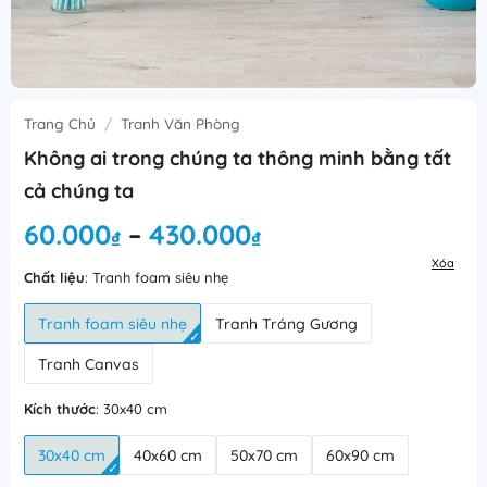
Trang Chủ
/
Tranh Văn Phòng
Không ai trong chúng ta thông minh bằng tất
cả chúng ta
Khoảng
60.000
430.000
–
₫
₫
giá:
Xóa
từ
Chất liệu
:
Tranh foam siêu nhẹ
60.000₫
Tranh foam siêu nhẹ
Tranh Tráng Gương
đến
430.000₫
Tranh Canvas
Kích thước
:
30x40 cm
30x40 cm
40x60 cm
50x70 cm
60x90 cm