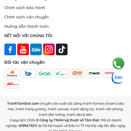
thẳng lên vải Canvas cao cấp, loại vải này siêu bền, chống bay
Chính sách bảo hành
màu và phai màu theo thời gian. Sau khi in xong, bề mặt tranh
sẽ được phủ một lớp hỗn hợp đặc biệt giúp tăng độ sắc nét,
Chính sách vận chuyển
màu sắc, độ bám dính của mực và chống thấm của bức tranh.
Hướng dẫn thanh toán
KẾT NỐI VỚI CHÚNG TÔI
Đối tác vận chuyển
TranhTamDat.com
chuyên sản xuất các dòng tranh formex (foam) siêu
nhẹ, tranh tráng gương, tranh canvas, tranh động lực, tranh văn phòng,
tranh dán tường, tranh decal dán.
Copyright 2026
© Công ty TNHH kỹ thuật số Tâm Đạt
. Mã số doanh
nghiệp:
0109673211
do Sở Kế hoạch và Đầu tư TP Hà Nội cấp lần đầu ngày