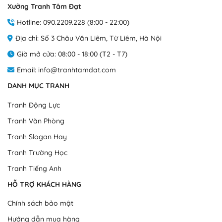
Xưởng Tranh Tâm Đạt
biến
biến
thể.
thể.
Hotline: 090.2209.228 (8:00 - 22:00)
Các
Các
Địa chỉ: Số 3 Châu Văn Liêm, Từ Liêm, Hà Nội
tùy
tùy
chọn
chọn
Giờ mở cửa: 08:00 - 18:00 (T2 - T7)
có
có
Email: info@tranhtamdat.com
thể
thể
được
được
DANH MỤC TRANH
chọn
chọn
trên
trên
Tranh Động Lực
trang
trang
Tranh Văn Phòng
sản
sản
phẩm
phẩm
Tranh Slogan Hay
Tranh Trường Học
Thành phẩm tranh foam/formex tại xưởng tranh Tâm Đạt
Tranh Tiếng Anh
Tranh Canvas
HỖ TRỢ KHÁCH HÀNG
Loại 1: Tranh Canvas khung tràn viền truyền thống
Chính sách bảo mật
Chất liệu tranh
: Tranh được in trực tiếp từ công nghệ in UV
Hướng dẫn mua hàng