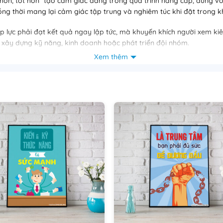
 hơn, tốt hơn” tạo cảm giác đang trong quá trình nâng cấp, đúng với 
đồng thời mang lại cảm giác tập trung và nghiêm túc khi đặt trong k
 lực phải đạt kết quả ngay lập tức, mà khuyến khích người xem kiên 
, xây dựng kỹ năng, kinh doanh hoặc phát triển đội nhóm.
Xem thêm
 phẩm giúp:
iện đại, phù hợp với nhiều phong cách không gian khác nhau.