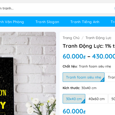
nh Văn Phòng
Tranh Slogan
Tranh Tiếng Anh
Tr
Trang Chủ
/
Tranh Động Lực
Tranh Động Lực: 1% 
60.000
430.00
–
₫
Chất liệu
:
Tranh foam siêu nhẹ
Tranh foam siêu nhẹ
Tra
Kích thước
:
30x40 cm
30x40 cm
40x60 cm
5
60.000
₫