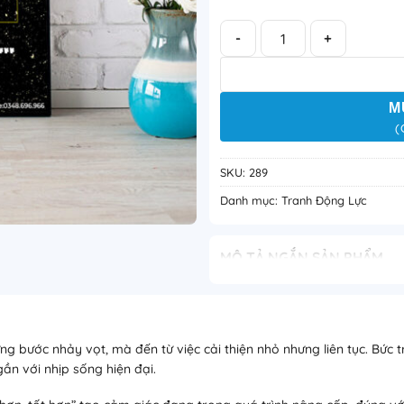
Tranh Động Lực: 1% tốt hơn m
M
(
SKU:
289
Danh mục:
Tranh Động Lực
MÔ TẢ NGẮN SẢN PHẨM
Tranh “1% tốt hơn mỗi ngày” là
bền vững: không cần bứt phá l
ngày. Thiết kế hiện đại, thông
làm việc cá nhân hoặc không g
ng bước nhảy vọt, mà đến từ việc cải thiện nhỏ nhưng liên tục. Bức 
gần với nhịp sống hiện đại.