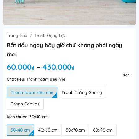
Trang Chủ
/
Tranh Động Lực
Bắt đầu ngay bây giờ chứ không phải ngày
mai
Khoảng
60.000
430.000
–
₫
₫
giá:
Xóa
từ
Chất liệu
:
Tranh foam siêu nhẹ
60.000₫
Tranh foam siêu nhẹ
Tranh Tráng Gương
đến
430.000₫
Tranh Canvas
Kích thước
:
30x40 cm
30x40 cm
40x60 cm
50x70 cm
60x90 cm