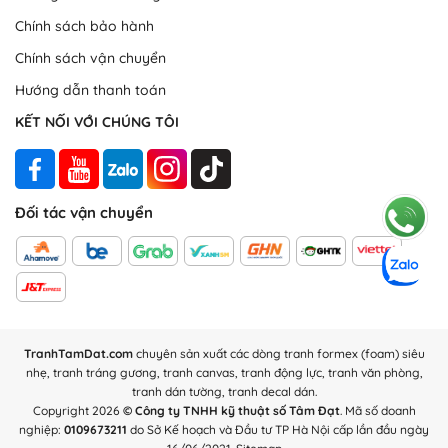
Tranh foam khung composite
Chính sách bảo hành
Chính sách vận chuyển
Khung tranh
: Làm từ nhựa Composite, có độ cao 2.5cm, độ dày
viền 0.5cm, giúp bảo vệ bức tranh với khả năng chịu lực, chống
Hướng dẫn thanh toán
trầy xước và chịu nhiệt rất tốt.
KẾT NỐI VỚI CHÚNG TÔI
Đối tác vận chuyển
TranhTamDat.com
chuyên sản xuất các dòng tranh formex (foam) siêu
nhẹ, tranh tráng gương, tranh canvas, tranh động lực, tranh văn phòng,
tranh dán tường, tranh decal dán.
Copyright 2026
© Công ty TNHH kỹ thuật số Tâm Đạt
. Mã số doanh
nghiệp:
0109673211
do Sở Kế hoạch và Đầu tư TP Hà Nội cấp lần đầu ngày