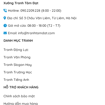
Xưởng Tranh Tâm Đạt
bồi trên chất liệu foam (formex) có đồ dày 5ly hoặc 9ly, giúp
biến
biến
cho tranh không thấm nước, không bị ẩm mốc, rất nhẹ, dễ
thể.
thể.
Hotline: 090.2209.228 (8:00 - 22:00)
dàng lắp đặt và vận chuyển.
Các
Các
Địa chỉ: Số 3 Châu Văn Liêm, Từ Liêm, Hà Nội
tùy
tùy
chọn
chọn
Giờ mở cửa: 08:00 - 18:00 (T2 - T7)
có
có
Email: info@tranhtamdat.com
thể
thể
được
được
DANH MỤC TRANH
chọn
chọn
trên
trên
Tranh Động Lực
trang
trang
Tranh Văn Phòng
sản
sản
phẩm
phẩm
Tranh Slogan Hay
Tranh Trường Học
Tranh Tiếng Anh
HỖ TRỢ KHÁCH HÀNG
Chính sách bảo mật
Hướng dẫn mua hàng