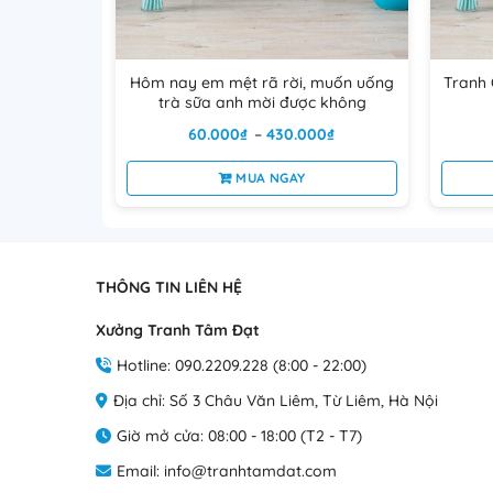
bóng cho sản phẩm. Bên cạnh đó, công nghệ in UV c
bảo quản tốt.
Hôm nay em mệt rã rời, muốn uống
Tranh 
trà sữa anh mời được không
Khoảng
60.000
₫
–
430.000
₫
giá:
từ
MUA NGAY
60.000₫
đến
Sản
430.000₫
phẩm
này
có
THÔNG TIN LIÊN HỆ
nhiều
Xưởng Tranh Tâm Đạt
biến
thể.
Hotline: 090.2209.228 (8:00 - 22:00)
Các
Địa chỉ: Số 3 Châu Văn Liêm, Từ Liêm, Hà Nội
tùy
chọn
Giờ mở cửa: 08:00 - 18:00 (T2 - T7)
có
Email: info@tranhtamdat.com
thể