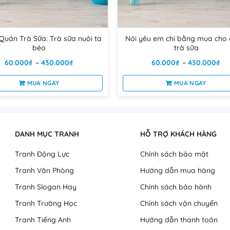
ó độ bám mực cao, bền màu và thân thiện với môi trường, tranh có
Quán Trà Sữa: Trà sữa nuôi ta
Nói yêu em chi bằng mua cho 
béo
trà sữa
Khoảng
Kh
60.000
₫
–
430.000
₫
60.000
₫
–
430.000
₫
giá:
giá
từ
từ
MUA NGAY
60.000₫
MUA NGAY
60
đến
đế
Sản
Sản
430.000₫
43
phẩm
phẩm
này
này
có
có
DANH MỤC TRANH
HỖ TRỢ KHÁCH HÀNG
nhiều
nhiều
Tranh Động Lực
Chính sách bảo mật
biến
biến
thể.
thể.
Tranh Văn Phòng
Hướng dẫn mua hàng
Các
Các
Tranh Slogan Hay
Chính sách bảo hành
tùy
tùy
chọn
chọn
Tranh Trường Học
Chính sách vận chuyển
có
có
Tranh Tiếng Anh
Hướng dẫn thanh toán
thể
thể