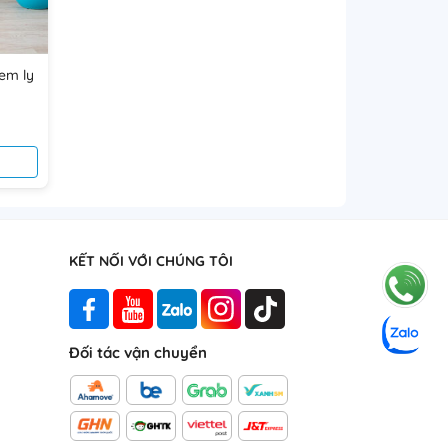
 độ bền từ 5-10 năm, thậm chí lâu hơn nếu được
em ly
oảng
:
.000₫
n
0.000₫
KẾT NỐI VỚI CHÚNG TÔI
Đối tác vận chuyển