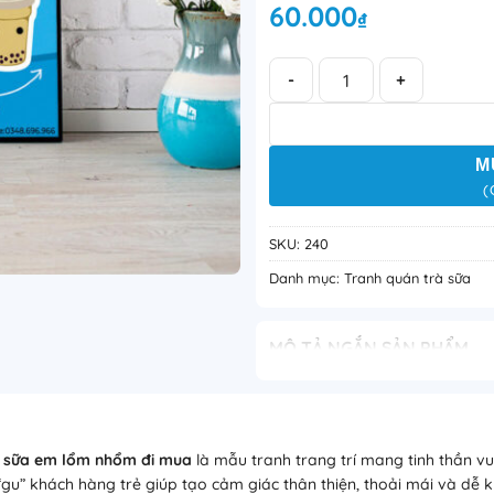
60.000
₫
Thiếu anh em vẫn ổn, thiếu t
M
(
SKU:
240
Danh mục:
Tranh quán trà sữa
MÔ TẢ NGẮN SẢN PHẨM
Thiếu anh em vẫn ổn, thiếu tr
nhộn, mang phong cách trẻ tru
động và dễ tạo điểm nhấn với
rà sữa em lổm nhổm đi mua
là mẫu tranh trang trí mang tinh thần vui
gu” khách hàng trẻ giúp tạo cảm giác thân thiện, thoải mái và dễ k