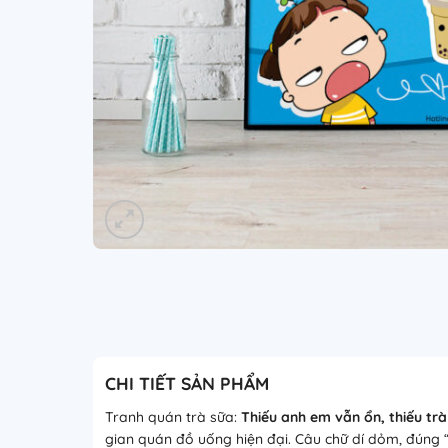
CHI TIẾT SẢN PHẨM
Tranh quán trà sữa:
Thiếu anh em vẫn ổn, thiếu t
gian quán đồ uống hiện đại. Câu chữ dí dỏm, đúng “