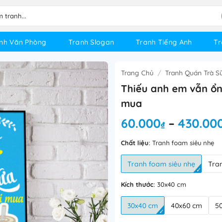
nh Văn Phòng
Tranh Slogan
Tranh Tiếng Anh
Tr
Trang Chủ
/
Tranh Quán Trà S
Thiếu anh em vẫn ổn
mua
60.000
430.00
–
₫
Chất liệu
:
Tranh foam siêu nhẹ
Tranh foam siêu nhẹ
Tra
Kích thước
:
30x40 cm
30x40 cm
40x60 cm
5