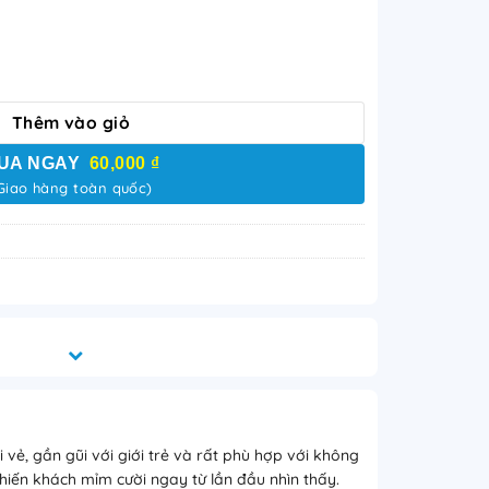
rà sữa em lổm nhổm đi mua số lượng
Thêm vào giỏ
UA NGAY
60,000 ₫
Giao hàng toàn quốc)
à sữa em lổm nhổm đi mua là mẫu tranh decor vui
ng và hài hước, giúp không gian quán thêm sinh
 khách hàng.
 vẻ, gần gũi với giới trẻ và rất phù hợp với không
hiến khách mỉm cười ngay từ lần đầu nhìn thấy.