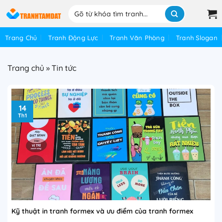
Bỏ
Tìm
qua
kiếm:
nội
Trang Chủ
Tranh Động Lực
Tranh Văn Phòng
Tranh Slogan
dung
Trang chủ
»
Tin tức
14
Th1
Kỹ thuật in tranh formex và ưu điểm của tranh formex