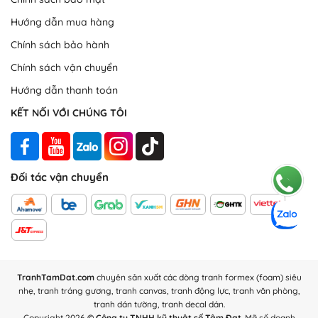
Hướng dẫn mua hàng
Chính sách bảo hành
Chính sách vận chuyển
Hướng dẫn thanh toán
KẾT NỐI VỚI CHÚNG TÔI
Đối tác vận chuyển
TranhTamDat.com
chuyên sản xuất các dòng tranh formex (foam) siêu
nhẹ, tranh tráng gương, tranh canvas, tranh động lực, tranh văn phòng,
tranh dán tường, tranh decal dán.
Copyright 2026
© Công ty TNHH kỹ thuật số Tâm Đạt
. Mã số doanh